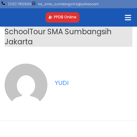
(021) 7812569
ka_sma_sumbangsih2@yahoo.com
PPDB Online
SchoolTour SMA Sumbangsih
Jakarta
YUDI