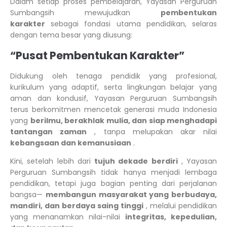
Dalam setiap proses pembelajaran, Yayasan Perguruan
Sumbangsih mewujudkan
pembentukan
karakter
sebagai fondasi utama pendidikan, selaras
dengan tema besar yang diusung:
“Pusat Pembentukan Karakter”
Didukung oleh tenaga pendidik yang profesional,
kurikulum yang adaptif, serta lingkungan belajar yang
aman dan kondusif, Yayasan Perguruan Sumbangsih
terus berkomitmen mencetak generasi muda Indonesia
yang
berilmu, berakhlak mulia, dan siap menghadapi
tantangan zaman
, tanpa melupakan akar nilai
kebangsaan dan kemanusiaan
.
Kini, setelah lebih dari
tujuh dekade berdiri
, Yayasan
Perguruan Sumbangsih tidak hanya menjadi lembaga
pendidikan, tetapi juga bagian penting dari perjalanan
bangsa—
membangun masyarakat yang berbudaya,
mandiri, dan berdaya saing tinggi
, melalui pendidikan
yang menanamkan nilai-nilai
integritas, kepedulian,