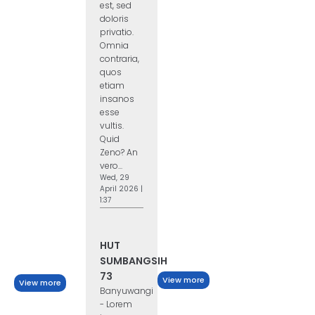
est, sed
doloris
privatio.
Omnia
contraria,
quos
etiam
insanos
esse
vultis.
Quid
Zeno? An
vero...
Wed, 29
April 2026 |
1:37
HUT
SUMBANGSIH
73
View more
View more
Banyuwangi
- Lorem