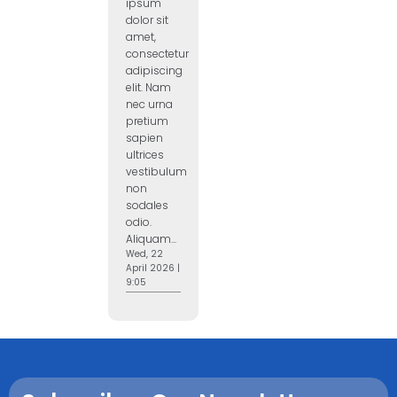
ipsum
dolor sit
amet,
consectetur
adipiscing
elit. Nam
nec urna
pretium
sapien
ultrices
vestibulum
non
sodales
odio.
Aliquam...
Wed, 22
April 2026 |
9:05