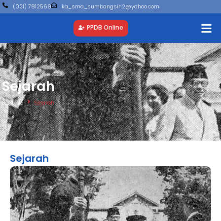
(021) 7812569
ka_sma_sumbangsih2@yahoo.com
PPDB Online
Sejarah
Beranda
Sejarah
Sejarah