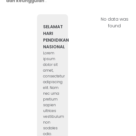
dan keunggulan
.
No data was
found
SELAMAT
HARI
PENDIDIKAN
NASIONAL
Lorem
ipsum
dolor sit
amet,
consectetur
adipiscing
elit. Nam
nec urna
pretium
sapien
ultrices
vestibulum
non
sodales
odio.