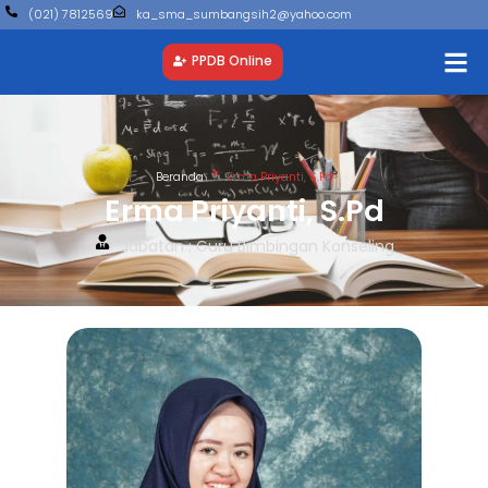
(021) 7812569
ka_sma_sumbangsih2@yahoo.com
PPDB Online
Beranda
Erma Priyanti, S.Pd
Erma Priyanti, S.Pd
Jabatan : Guru Bimbingan Konseling