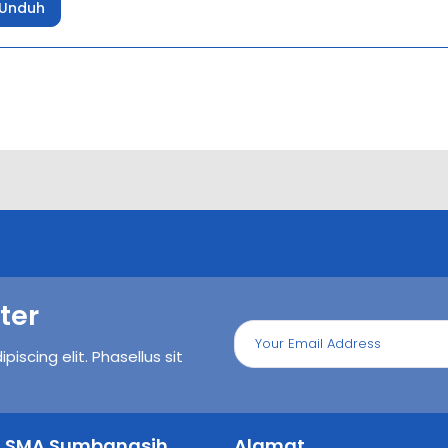
Unduh
ter
iscing elit. Phasellus sit
il SMA Sumbangsih
Alamat