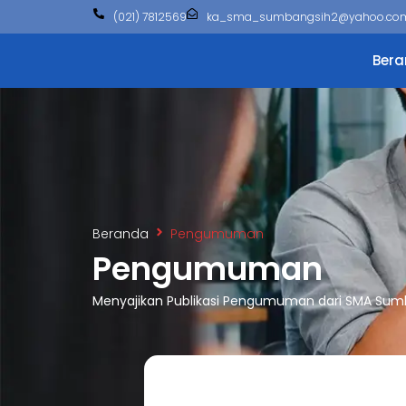
(021) 7812569
ka_sma_sumbangsih2@yahoo.co
Ber
Beranda
Pengumuman
Pengumuman
Menyajikan Publikasi Pengumuman dari SMA Sum