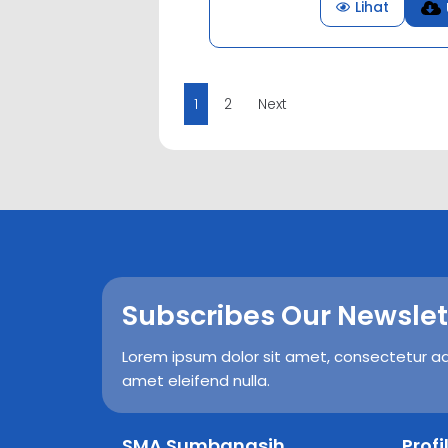
Lihat
1
2
Next
Subscribes Our Newslet
Lorem ipsum dolor sit amet, consectetur adip
amet eleifend nulla.
SMA Sumbangsih
Prof