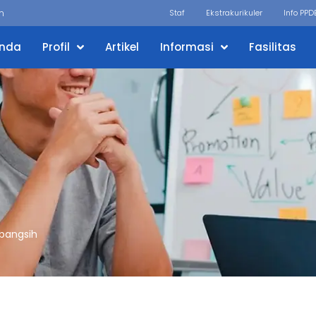
m
Staf
Ekstrakurikuler
Info PPD
anda
Profil
Artikel
Informasi
Fasilitas
bangsih